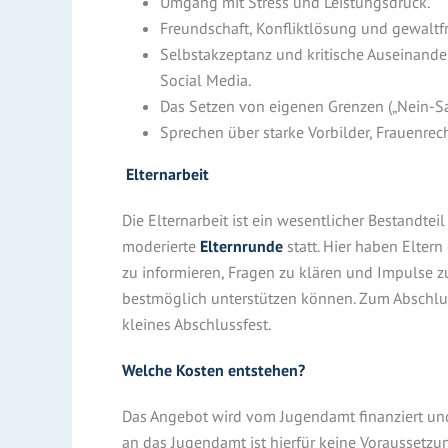
Umgang mit Stress und Leistungsdruck.
Freundschaft, Konfliktlösung und gewaltf
Selbstakzeptanz und kritische Auseinande
Social Media.
Das Setzen von eigenen Grenzen („Nein-Sa
Sprechen über starke Vorbilder, Frauenrec
Elternarbeit
Die Elternarbeit ist ein wesentlicher Bestandtei
moderierte
Elternrunde
statt. Hier haben Eltern
zu informieren, Fragen zu klären und Impulse zu 
bestmöglich unterstützen können. Zum Abschlus
kleines Abschlussfest.
Welche Kosten entstehen?
Das Angebot wird vom Jugendamt finanziert und 
an das Jugendamt ist hierfür keine Voraussetzu