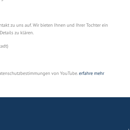
akt zu uns auf. Wir bieten Ihnen und Ihrer Tochter ein
Details zu klären.
adt)
e Datenschutzbestimmungen von YouTube.
erfahre mehr
LASSEN, VIDEO ABSPIELEN *