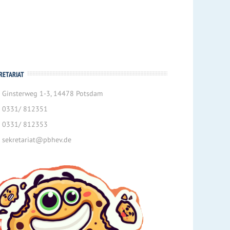
RETARIAT
Ginsterweg 1-3, 14478 Potsdam
0331/ 812351
0331/ 812353
sekretariat@pbhev.de