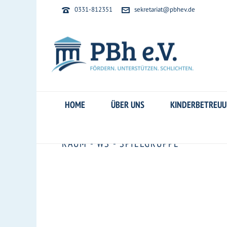
0331-812351
sekretariat@pbhev.de
HOME
ÜBER UNS
KINDERBETREU
RAUM - WS - SPIELGRUPPE